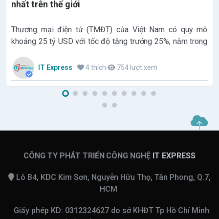
nhất trên thế giới
Thương mại điện tử (TMĐT) của Việt Nam có quy mô
khoảng 25 tỷ USD với tốc độ tăng trưởng 25%, nằm trong
top 10 quốc gia có tốc độ tăng trưởng nhanh nhất thế giới;
thuộc top 3 khu vực Đông Nam Á về giá trị gia tăng.
IT Express
4 thích
754 lượt xem
CÔNG TY PHÁT TRIỂN CÔNG NGHỆ
IT EXPRESS
Lô B4, KDC Kim Sơn, Nguyễn Hữu Thọ, Tân Phong, Q.7,
HCM
Giấy phép KD: 0312324627 do sở KHĐT Tp Hồ Chí Minh