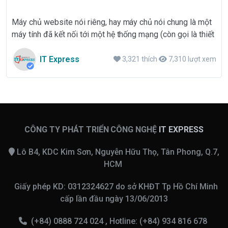
Máy chủ website nói riêng, hay máy chủ nói chung là một
máy tính đã kết nối tới một hệ thống mạng (còn gọi là thiết
bị mạng) thường thì máy chủ là trung tâm để kết nối các
dữ liệu, lệnh... cho một hệ thống mạng nào đấy
IT Express
3,321 thích
7,310 lượt xem
CÔNG TY PHÁT TRIỂN CÔNG NGHỆ
IT EXPRESS
Lô B4, KDC Kim Sơn, Nguyễn Hữu Thọ, Tân Phong, Q.7,
HCM
Giấy phép KD: 0312324627 do sở KHĐT Tp Hồ Chí Minh
cấp lần đầu ngày 13/06/2013
(+84) 0888 724 024 , Hotline: (+84) 934 816 678