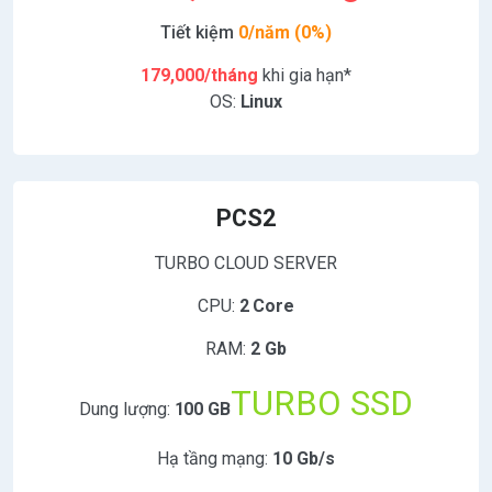
Tiết kiệm
0/năm (0%)
179,000/tháng
khi gia hạn*
OS:
Linux
PCS2
TURBO CLOUD SERVER
CPU:
2 Core
RAM:
2 Gb
TURBO SSD
Dung lượng:
100 GB
Hạ tầng mạng:
10 Gb/s