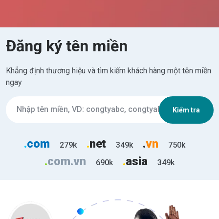
Đăng ký tên miền
Khẳng định thương hiệu và tìm kiếm khách hàng một tên miền
ngay
Kiểm tra
.
com
.
net
.
vn
279k
349k
750k
.
com.vn
.
asia
690k
349k