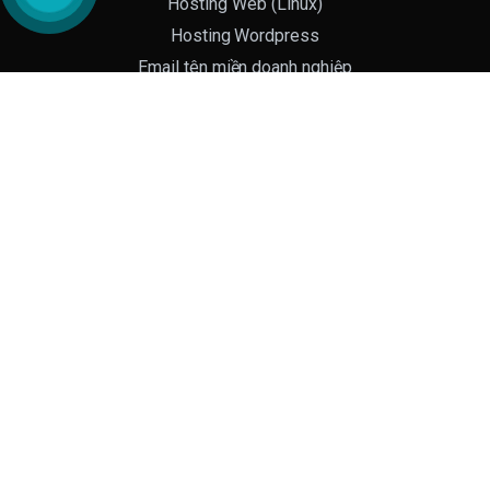
Hosting Web (Linux)
Hosting Wordpress
Email tên miền doanh nghiệp
Chứng chỉ bảo mật web (SSL)
SEO Website & Marketing online
Chương trình khuyến mại
Blog - Kinh doanh trực tuyến
ĐĂNG KÝ BẢN TIN
Nhận thông báo chương trình khuyến mại
và các
thông báo, tin tức từ IT Express.
ĐĂNG KÝ