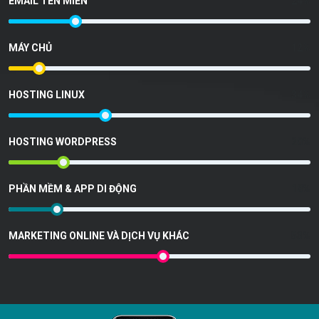
EMAIL TÊN MIỀN
24
%
MÁY CHỦ
12
%
HOSTING LINUX
34
%
HOSTING WORDPRESS
20
%
PHẦN MỀM & APP DI ĐỘNG
18
%
MARKETING ONLINE VÀ DỊCH VỤ KHÁC
53
%