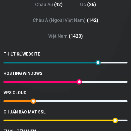
Châu Âu
(42)
Úc
(26)
Châu Á (Ngoài Việt Nam)
(142)
Việt Nam
(1420)
THIẾT KẾ WEBSITE
78
%
HOSTING WINDOWS
63
%
VPS CLOUD
26
%
CHUẨN BẢO MẬT SSL
92
%