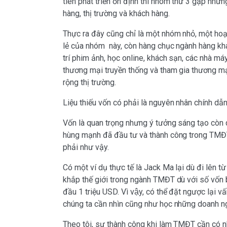
tiên phát triển ổn định thì nhóm thứ 3 gặp nh
hàng, thị trường và khách hàng.
Thực ra đây cũng chỉ là một nhóm nhỏ, một hoạ
lẻ của nhóm này, còn hàng chục ngành hàng kh
trí phim ảnh, học online, khách sạn, các nhà máy
thương mại truyền thống và tham gia thương m
rộng thị trường.
Liệu thiếu vốn có phải là nguyên nhân chính dẫn
Vốn là quan trọng nhưng ý tưởng sáng tạo còn q
hùng mạnh đã đầu tư và thành công trong TMĐT
phải như vậy.
Có một ví dụ thực tế là Jack Ma lại dù đi lên từ
khắp thế giới trong ngành TMĐT dù với số vố
đầu 1 triệu USD. Vì vậy, có thể đặt ngược lại vấ
chúng ta cần nhìn cũng như học những doanh nghi
Theo tôi, sự thành công khi làm TMĐT cần có nh