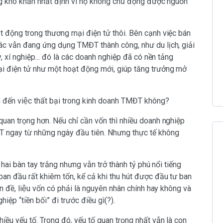
ững khó khăn nhất định vì họ không chủ động được nguồn
t động trong thương mại điện tử thôi. Bên cạnh việc bán
ác vẫn đang ứng dụng TMĐT thành công, như du lịch, giải
, xí nghiệp... đó là các doanh nghiệp đã có nền tảng
ại điện tử như một hoạt động mới, giúp tăng trưởng mở
 đến việc thất bại trong kinh doanh TMĐT không?
uan trọng hơn. Nếu chỉ cần vốn thì nhiều doanh nghiệp
 ngay từ những ngày đầu tiên. Nhưng thực tế không
 hai bàn tay trắng nhưng vẫn trở thành tỷ phú nổi tiếng
n ban đầu rất khiêm tốn, kể cả khi thu hút được đầu tư ban
n đề, liệu vốn có phải là nguyên nhân chính hay không và
ệp “tiền bối” đi trước điều gì(?).
iều yếu tố. Trong đó, yếu tố quan trọng nhất vẫn là con