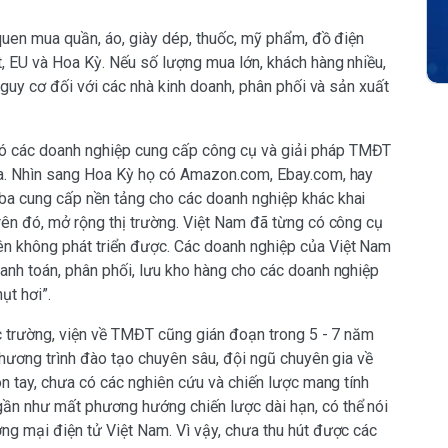
quen mua quần, áo, giày dép, thuốc, mỹ phẩm, đồ điện
, EU và Hoa Kỳ. Nếu số lượng mua lớn, khách hàng nhiều,
nguy cơ đối với các nhà kinh doanh, phân phối và sản xuất
 các doanh nghiệp cung cấp công cụ và giải pháp TMĐT
ia. Nhìn sang Hoa Kỳ họ có Amazon.com, Ebay.com, hay
ba cung cấp nền tảng cho các doanh nghiệp khác khai
rên đó, mở rộng thị trường. Việt Nam đã từng có công cụ
n không phát triển được. Các doanh nghiệp của Việt Nam
anh toán, phân phối, lưu kho hàng cho các doanh nghiệp
ụt hơi”.
ác trường, viện về TMĐT cũng gián đoạn trong 5 - 7 năm
 chương trình đào tạo chuyên sâu, đội ngũ chuyên gia về
ón tay, chưa có các nghiên cứu và chiến lược mang tính
n như mất phương hướng chiến lược dài hạn, có thể nói
ng mại điện tử Việt Nam. Vì vậy, chưa thu hút được các