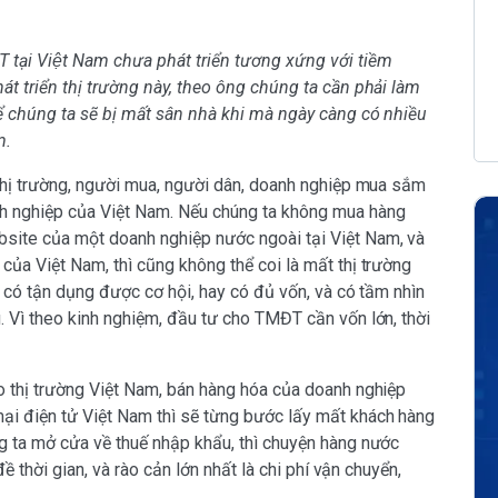
 tại Việt Nam chưa phát triển tương xứng với tiềm
́t triển thị trường này, theo ông chúng ta cần phải làm
̉ chúng ta sẽ bị mất sân nhà khi mà ngày càng có nhiều
m.
 thị trường, người mua, người dân, doanh nghiệp mua sắm
h nghiệp của Việt Nam. Nếu chúng ta không mua hàng
site của một doanh nghiệp nước ngoài tại Việt Nam, và
ủa Việt Nam, thì cũng không thể coi là mất thị trường
m có tận dụng được cơ hội, hay có đủ vốn, và có tầm nhìn
 Vì theo kinh nghiệm, đầu tư cho TMĐT cần vốn lớn, thời
o thị trường Việt Nam, bán hàng hóa của doanh nghiệp
ại điện tử Việt Nam thì sẽ từng bước lấy mất khách hàng
g ta mở cửa về thuế nhập khẩu, thì chuyện hàng nước
ề thời gian, và rào cản lớn nhất là chi phí vận chuyển,