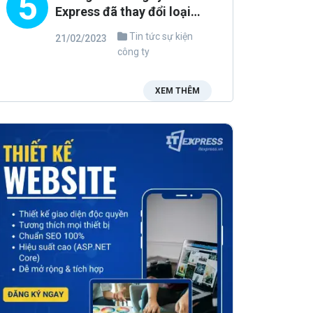
5
Express đã thay đổi loại
hình TNHH thành công ty
Tin tức sự kiện
21/02/2023
CỔ PHẦN
công ty
XEM THÊM