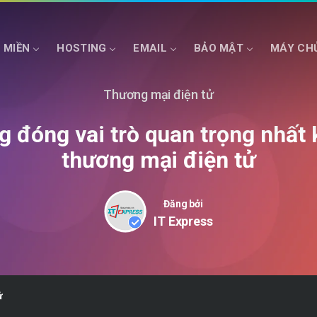
 MIỀN
HOSTING
EMAIL
BẢO MẬT
MÁY CH
Thương mại điện tử
HOSTING ASP.NET
SSD CLOUD SERVER
HOSTING NET COR
g đóng vai trò quan trọng nhất 
thương mại điện tử
Đăng bởi
IT Express
ử