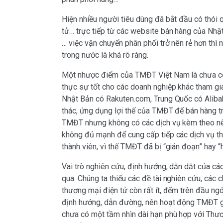
Hiện nhiều người tiêu dùng đã bắt đầu có thói 
tử… trực tiếp từ các website bán hàng của Nhật
… việc vận chuyển phân phối trở nên rẻ hơn thì 
trong nước là khá rõ ràng.
Một nhược điểm của TMĐT Việt Nam là chưa có
thực sự tốt cho các doanh nghiệp khác tham g
Nhật Bản có Rakuten.com, Trung Quốc có Aliba
thác, ứng dụng lợi thế của TMĐT đế bán hàng t
TMĐT nhưng không có các dịch vụ kèm theo nê
không đủ mạnh để cung cấp tiếp các dịch vụ th
thành viên, vì thế TMĐT đã bị “gián đoạn” hay “h
Vai trò nghiên cứu, định hướng, dẫn dắt của c
qua. Chúng ta thiếu các đề tài nghiên cứu, các
thương mại điện tử còn rất ít, đếm trên đầu ng
định hướng, dẫn đường, nên hoạt động TMĐT gầ
chưa có một tầm nhìn dài hạn phù hợp với Thươ