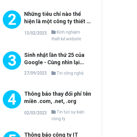
2
Những tiêu chí nào thể
hiện là một công ty thiết kế
website uy tín và chuyên
Kinh nghiệm
13/02/2025
nghiệp?
thiết kế website
3
Sinh nhật lần thứ 25 của
Google - Cùng nhìn lại
những thay đổi trong
27/09/2023
Tin công nghệ
phong cách thiết kế
4
Thông báo thay đổi phí tên
miền .com, .net, .org
Tin tức sự kiện
02/03/2023
công ty
Thông báo công ty IT