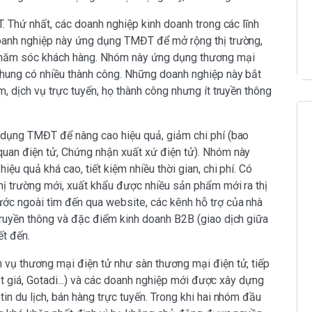
T. Thứ nhất, các doanh nghiệp kinh doanh trong các lĩnh
doanh nghiệp này ứng dụng TMĐT để mở rộng thị trường,
 chăm sóc khách hàng. Nhóm này ứng dụng thương mại
chung có nhiều thành công. Những doanh nghiệp này bắt
, dịch vụ trực tuyến, họ thành công nhưng ít truyền thông
 dụng TMĐT để nâng cao hiệu quả, giảm chi phí (bao
uan điện tử, Chứng nhận xuất xứ điện tử). Nhóm này
ệu quả khá cao, tiết kiệm nhiều thời gian, chi phí. Có
hị trường mới, xuất khẩu được nhiều sản phẩm mới ra thị
ớc ngoài tìm đến qua website, các kênh hỗ trợ của nhà
truyền thông và đặc điểm kinh doanh B2B (giao dịch giữa
ết đến.
 vụ thương mại điện tử như sàn thương mại điện tử, tiếp
Vật giá, Gotadi...) và các doanh nghiệp mới được xây dựng
in du lịch, bán hàng trực tuyến. Trong khi hai nhóm đầu