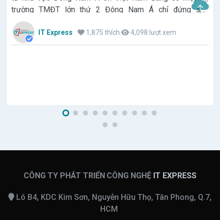
trường TMĐT lớn thứ 2 Đông Nam Á chỉ đứng sau
Indonesia và có thể cán mốc 39 tỷ USD vào năm 2025
IT Express
1,875 thích
4,098 lượt xem
CÔNG TY PHÁT TRIỂN CÔNG NGHỆ
IT EXPRESS
Lô B4, KDC Kim Sơn, Nguyễn Hữu Thọ, Tân Phong, Q.7,
HCM