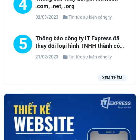
4
.com, .net, .org
02/03/2023
Tin tức sự kiện công ty
5
Thông báo công ty IT Express đã
thay đổi loại hình TNHH thành công
ty CỔ PHẦN
21/02/2023
Tin tức sự kiện công ty
XEM THÊM