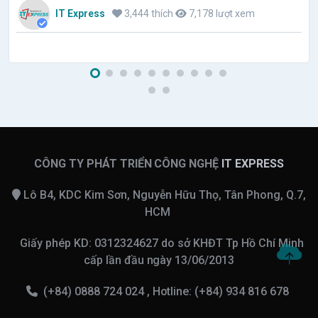
IT Express
3,444 thích
7,178 lượt xem
doanh nghiệp tham gia để nâng cao kiến thức, cập nhật kỷ
thuật mới trong lĩnh vực SEO website.
CÔNG TY PHÁT TRIỂN CÔNG NGHỆ
IT EXPRESS
Lô B4, KDC Kim Sơn, Nguyễn Hữu Thọ, Tân Phong, Q.7,
HCM
Giấy phép KD: 0312324627 do sở KHĐT Tp Hồ Chí Minh
cấp lần đầu ngày 13/06/2013
(+84) 0888 724 024 , Hotline: (+84) 934 816 678