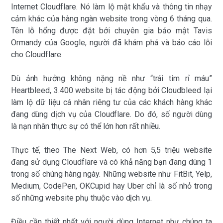
Internet Cloudflare. Nó làm lộ mật khẩu và thông tin nhạy
cảm khác của hàng ngàn website trong vòng 6 tháng qua.
Tên lỗ hổng được đặt bởi chuyên gia bảo mật Tavis
Ormandy của Google, người đã khám phá và báo cáo lỗi
cho Cloudflare.
Dù ảnh hưởng không nặng nề như “trái tim rỉ máu”
Heartbleed, 3.400 website bị tác động bởi Cloudbleed lại
làm lộ dữ liệu cá nhân riêng tư của các khách hàng khác
đang dùng dịch vụ của Cloudflare. Do đó, số người dùng
là nạn nhân thực sự có thể lớn hơn rất nhiều.
Thực tế, theo The Next Web, có hơn 5,5 triệu website
đang sử dụng Cloudflare và có khả năng bạn đang dùng 1
trong số chúng hàng ngày. Những website như FitBit, Yelp,
Medium, CodePen, OKCupid hay Uber chỉ là số nhỏ trong
số những website phụ thuộc vào dịch vụ.
Điều cần thiết nhất với người dùng Internet như chúng ta