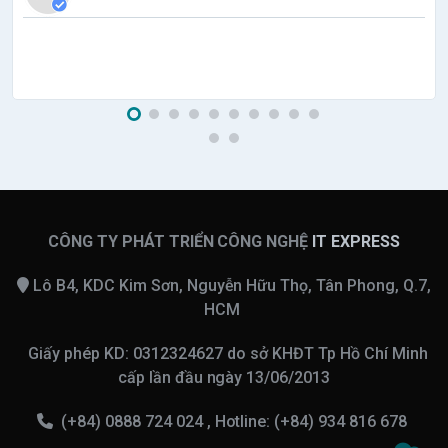
kế web nhé.
CÔNG TY PHÁT TRIỂN CÔNG NGHỆ
IT EXPRESS
Lô B4, KDC Kim Sơn, Nguyễn Hữu Thọ, Tân Phong, Q.7,
HCM
Giấy phép KD: 0312324627 do sở KHĐT Tp Hồ Chí Minh
cấp lần đầu ngày 13/06/2013
(+84) 0888 724 024 , Hotline: (+84) 934 816 678