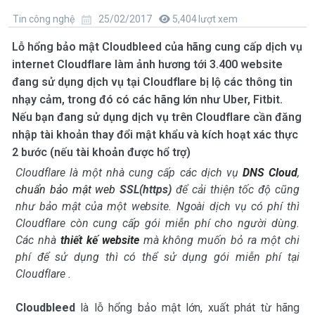
Tin công nghệ
25/02/2017
5,404 lượt xem
Lỗ hổng bảo mật Cloudbleed của hãng cung cấp dịch vụ
internet Cloudflare làm ảnh hương tới 3.400 website
đang sử dụng dịch vụ tại Cloudflare bị lộ các thông tin
nhạy cảm, trong đó có các hãng lớn như Uber, Fitbit.
Nếu bạn đang sử dụng dịch vụ trên Cloudflare cần đăng
nhập tài khoản thay đổi mật khẩu và kích hoạt xác thực
2 bước (nếu tài khoản được hổ trợ)
Cloudflare là một nhà cung cấp các dịch vụ
DNS Cloud
,
chuẩn b
ảo mật web
S
SL
(http
s)
để cải thiện tốc độ cũng
như bảo mật của một website. Ngoài dịch vụ có phí thì
Cloudflare còn cung cấp gói miễn phí cho người dùng.
Các nhà
thiết kế website
mà không muốn bỏ ra một chi
phí để sử dụng thì có thể sử dụng gói miễn phí tại
Cloudflare .
Cloudbleed
là lỗ hổng bảo mật lớn, xuất phát từ hãng