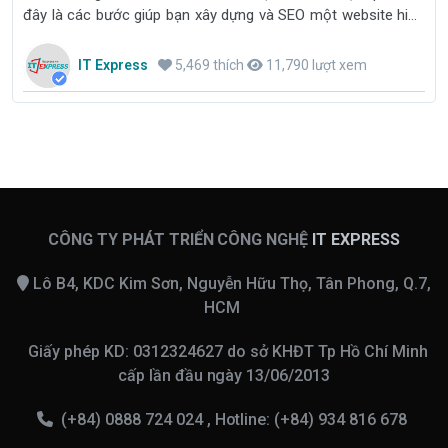
đây là các bước giúp bạn xây dựng và SEO một website hiệu
quả
IT Express
5,469 thích
11,790 lượt xem
CÔNG TY PHÁT TRIỂN CÔNG NGHỆ
IT EXPRESS
Lô B4, KDC Kim Sơn, Nguyễn Hữu Thọ, Tân Phong, Q.7,
HCM
Giấy phép KD: 0312324627 do sở KHĐT Tp Hồ Chí Minh
cấp lần đầu ngày 13/06/2013
(+84) 0888 724 024 , Hotline: (+84) 934 816 678