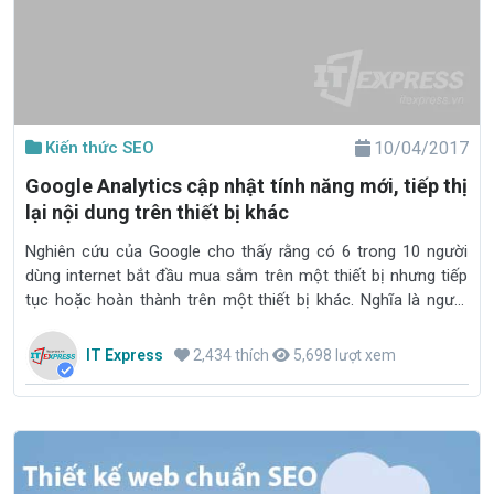
Kiến thức SEO
10/04/2017
Google Analytics cập nhật tính năng mới, tiếp thị
lại nội dung trên thiết bị khác
Nghiên cứu của Google cho thấy rằng có 6 trong 10 người
dùng internet bắt đầu mua sắm trên một thiết bị nhưng tiếp
tục hoặc hoàn thành trên một thiết bị khác. Nghĩa là người
dùng có thể sử dụng điện thoại để thực hiện tìm kiếm và
thực hiện mua hàng nhưng sau đó họ đã chuyển đến một
IT Express
2,434 thích
5,698 lượt xem
thiết bị khác có thể là máy tính, iPad... để hoàn thành việc
mua hàng.