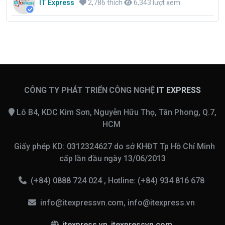
IT Express
2,786 thích
6,343 lượt xem
CÔNG TY PHÁT TRIỂN CÔNG NGHỆ
IT EXPRESS
Lô B4, KDC Kim Sơn, Nguyễn Hữu Thọ, Tân Phong, Q.7,
HCM
Giấy phép KD: 0312324627 do sở KHĐT Tp Hồ Chí Minh
cấp lần đầu ngày 13/06/2013
(+84) 0888 724 024 , Hotline: (+84) 934 816 678
info@itexpressvn.com, info@itexpress.vn
itexpress.vn
,
itexpressvn.com