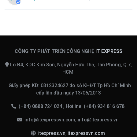
CÔNG TY PHÁT TRIỂN CÔNG NGHỆ
IT EXPRESS
Lô B4, KDC Kim Sơn, Nguyễn Hữu Thọ, Tân Phong, Q.7,
HCM
Giấy phép KD: 0312324627 do sở KHĐT Tp Hồ Chí Minh
cấp lần đầu ngày 13/06/2013
(+84) 0888 724 024 , Hotline: (+84) 934 816 678
info@itexpressvn.com, info@itexpress.vn
itexpress.vn
,
itexpressvn.com