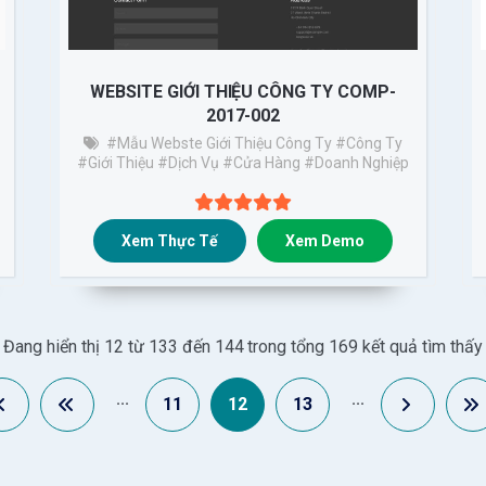
WEBSITE GIỚI THIỆU CÔNG TY COMP-
2017-002
#Mẫu Webste Giới Thiệu Công Ty
#công Ty
#giới Thiệu
#dịch Vụ
#cửa Hàng
#doanh Nghiệp
Xem Thực Tế
Xem Demo
Đang hiển thị 12 từ 133 đến 144 trong tổng 169 kết quả tìm thấy
...
...
11
12
13