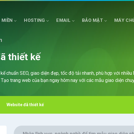
 MIỀN
HOSTING
EMAIL
BẢO MẬT
MÁY CH
n
HOSTING ASP.NET
SSD CLOUD SERVER
HOSTING NET COR
ã thiết kế
kế chuẩn SEO, giao diện đẹp, tốc độ tải nhanh, phù hợp với nhiều 
. Tạo trang web của bạn ngay hôm nay với các mẫu giao diện chuy
Website đã thiết kế