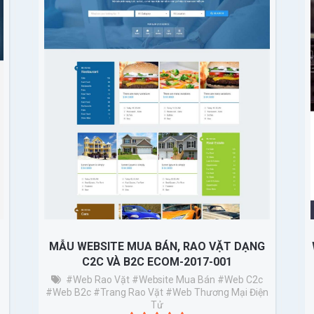
MẪU WEBSITE MUA BÁN, RAO VẶT DẠNG
C2C VÀ B2C ECOM-2017-001
#Web Rao Vặt
#website Mua Bán
#web C2c
#web B2c
#trang Rao Vặt
#web Thương Mại Điện
Tử