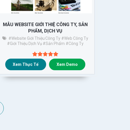
MẪU WEBSITE GIỚI THIỆ CÔNG TY, SẢN
PHẨM, DỊCH VỤ
#website Giới Thiệu Công Ty
#web Công Ty
#giới Thiệu Dịch Vụ
#sản Phẩm
#công Ty
Xem Thực Tế
Xem Demo