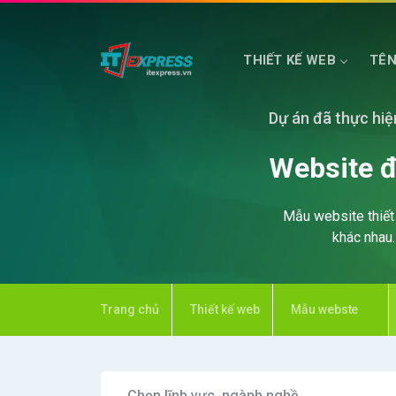
THIẾT KẾ WEB
TÊN
Dự án đã thực hiệ
HOSTING WEB
MÁY CHỦ PHỔ THÔNG
Website đ
Mẫu website thiết 
khác nhau
Trang chủ
Thiết kế web
Mẫu webste
Chọn lĩnh vực, ngành nghề