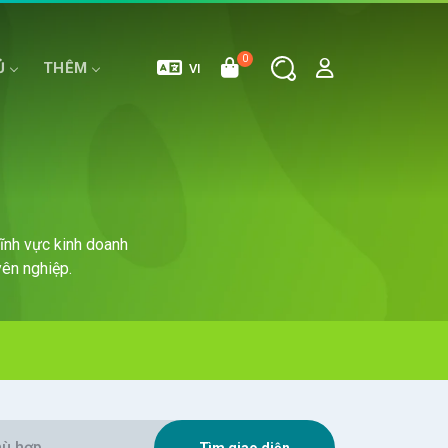
0
Ủ
THÊM
VI
E
MÁY CHỦ RIÊNG
HOSTING WORDPRESS
lĩnh vực kinh doanh
ên nghiệp.
Tìm giao diện