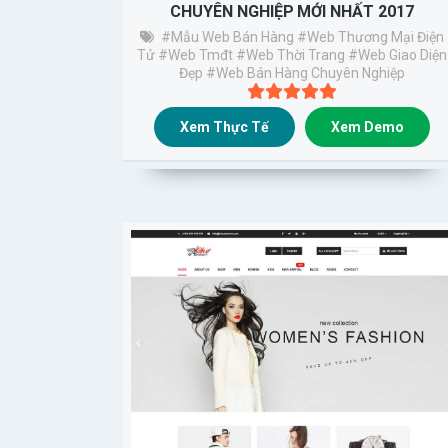
CHUYÊN NGHIỆP MỚI NHẤT 2017
#Mẫu Web Bán Hàng
#web Thương Mại Điện
Tử
#web Tmđt
#web Thời Trang
#web Giao Diện
Đẹp
#web Bán Hàng Chuyên Nghiệp
Xem Thực Tế
Xem Demo