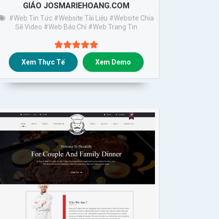
GIÁO JOSMARIEHOANG.COM
#web Tin Tức
#website Tài Liệu
#website Chia
Sẽ Video
#web Báo Chí
#web Trang Tin
Xem Thực Tế
Xem Demo