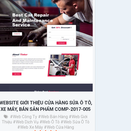
WEBSITE GIỚI THIỆU CỬA HÀNG SỬA Ô TÔ,
XE MÁY, BÁN SẢN PHẨM COMP-2017-005
#web Công Ty
#web Bán Hàng
#web Giới
Thiệu
#web Dịch Vụ
#web Ô Tô
#web Sửa Ô Tô
#web Xe Máy
#web Cửa Hàng