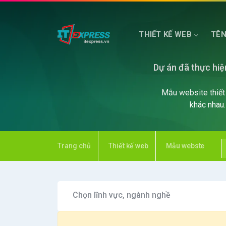
THIẾT KẾ WEB
TÊN
Dự án đã thực hiệ
HOSTING WEB
MÁY CHỦ PHỔ THÔNG
Mẫu website thiết 
khác nhau
Trang chủ
Thiết kế web
Mẫu webste
Chọn lĩnh vực, ngành nghề