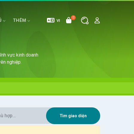
0
Ủ
THÊM
VI
E
MÁY CHỦ RIÊNG
HOSTING WORDPRESS
lĩnh vực kinh doanh
ên nghiệp.
Tìm giao diện