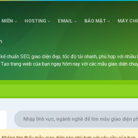
 MIỀN
HOSTING
EMAIL
BẢO MẬT
MÁY CH
n
HOSTING ASP.NET
SSD CLOUD SERVER
HOSTING NET COR
kế chuẩn SEO, giao diện đẹp, tốc độ tải nhanh, phù hợp với nhiều 
. Tạo trang web của bạn ngay hôm nay với các mẫu giao diện chuy
Không tìm thấy mẫu giao diện nào phù hợp với yêu cầu của bạn.