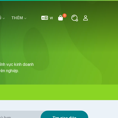
0
Ủ
THÊM
VI
E
MÁY CHỦ RIÊNG
HOSTING WORDPRESS
lĩnh vực kinh doanh
ên nghiệp.
Tìm giao diện