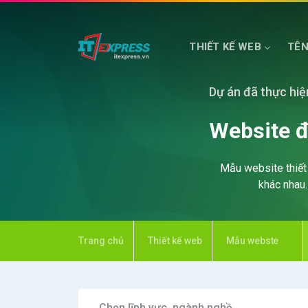
THIẾT KẾ WEB
TÊN
Dự án đã thực hiệ
HOSTING WEB
MÁY CHỦ PHỔ THÔNG
Website đ
Mẫu website thiết 
khác nhau
Trang chủ
Thiết kế web
Mẫu webste
Chọn lĩnh vực, ngành nghề