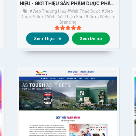
HIỆU - GIỚI THIỆU SẢN PHẨM DƯỢC PHẨM,
THẢO DƯỢC
#Web Thương Hiệu
#Web Thảo Dược
#web
b
Dược Phẩm
#web Giới Thiệu Sản Phẩm
#Website
Branding
Xem Thực Tế
Xem Demo