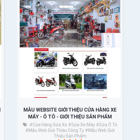
H
MẪU WEBSITE GIỚI THIỆU CỬA HÀNG XE
MÁY - Ô TÔ - GIỚI THIỆU SẢN PHẨM
#Cửa Hàng Sửa Xe
#sửa Xe Máy
#sửa Ô Tô
#mẫu Web Giới Thiệu Công Ty
#mẫu Web Giới
Thiệu Sản Phẩm