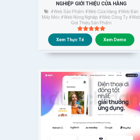
NGHIỆP GIỚI THIỆU CỬA HÀNG
#Web Sản Phẩm
#web Cửa Hàng
#web Bán
Máy Móc
#web Nông Nghiệp
#web Công Ty
#we
Giới Thiệu Sản Phẩm
Xem Thực Tế
Xem Demo