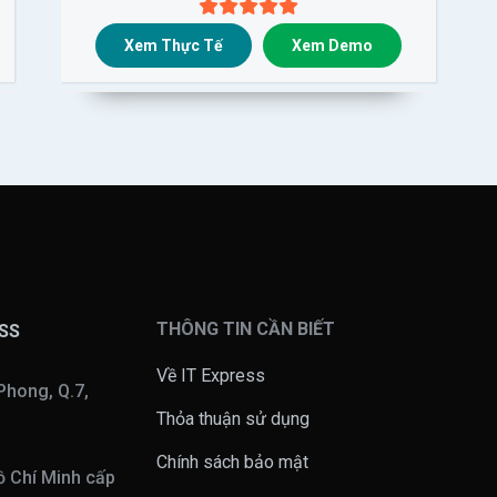
Xem Thực Tế
Xem Demo
THÔNG TIN CẦN BIẾT
ESS
Về IT Express
Phong, Q.7,
Thỏa thuận sử dụng
Chính sách bảo mật
 Chí Minh cấp