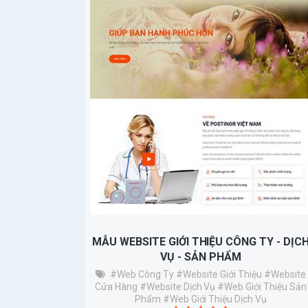
MẪU WEBSITE GIỚI THIỆU CÔNG TY - DỊC
VỤ - SẢN PHẨM
#Web Công Ty
#website Giới Thiệu
#website
Cửa Hàng
#website Dịch Vụ
#web Giới Thiệu Sản
Phẩm
#web Giới Thiệu Dịch Vụ