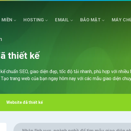
 MIỀN
HOSTING
EMAIL
BẢO MẬT
MÁY CH
n
HOSTING ASP.NET
SSD CLOUD SERVER
HOSTING NET COR
ã thiết kế
kế chuẩn SEO, giao diện đẹp, tốc độ tải nhanh, phù hợp với nhiều 
. Tạo trang web của bạn ngay hôm nay với các mẫu giao diện chuy
Website đã thiết kế