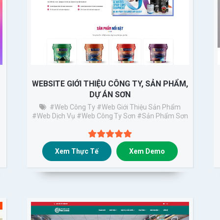
WEBSITE GIỚI THIỆU CÔNG TY, SẢN PHẨM,
DỰ ÁN SƠN
#Web Công Ty
#web Giới Thiệu Sản Phẩm
#web Dịch Vụ
#web Công Ty Sơn
#sản Phẩm Sơn
Xem Thực Tế
Xem Demo