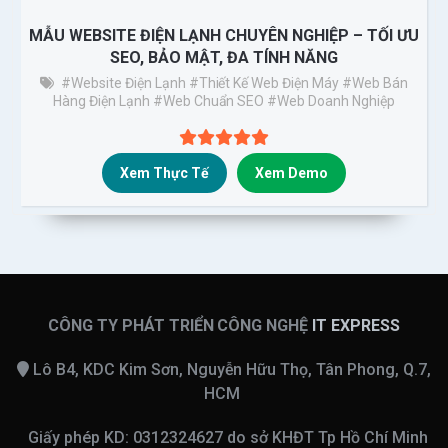
MẪU WEBSITE ĐIỆN LẠNH CHUYÊN NGHIỆP – TỐI ƯU
SEO, BẢO MẬT, ĐA TÍNH NĂNG
#website Điện Lạnh
#thiết Kế Web Điện Máy
#web Bán
Hàng Điện Lạnh
#web Chuẩn SEO
#web Doanh Nghiệp
Xem Thực Tế
Xem Demo
CÔNG TY PHÁT TRIỂN CÔNG NGHỆ
IT EXPRESS
Lô B4, KDC Kim Sơn, Nguyễn Hữu Thọ, Tân Phong, Q.7,
HCM
Giấy phép KD: 0312324627 do sở KHĐT Tp Hồ Chí Minh