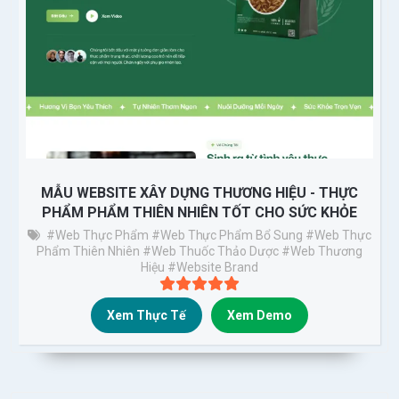
MẪU WEBSITE XÂY DỰNG THƯƠNG HIỆU - THỰC
PHẨM PHẨM THIÊN NHIÊN TỐT CHO SỨC KHỎE
#Web Thực Phẩm
#Web Thực Phẩm Bổ Sung
#web Thực
Phẩm Thiên Nhiên
#web Thuốc Thảo Dược
#web Thương
Hiệu
#Website Brand
Xem Thực Tế
Xem Demo