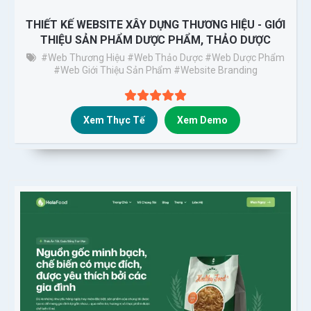
THIẾT KẾ WEBSITE XÂY DỰNG THƯƠNG HIỆU - GIỚI
THIỆU SẢN PHẨM DƯỢC PHẨM, THẢO DƯỢC
#Web Thương Hiệu
#Web Thảo Dược
#web Dược Phẩm
#web Giới Thiệu Sản Phẩm
#Website Branding
Xem Thực Tế
Xem Demo