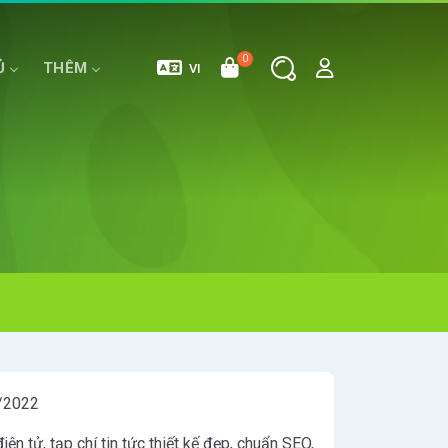
0
Ủ
THÊM
VI
E
MÁY CHỦ RIÊNG
HOSTING WORDPRESS
/2022
iện tử, tạp chí tin tức thiết kế đẹp, chuẩn SEO,