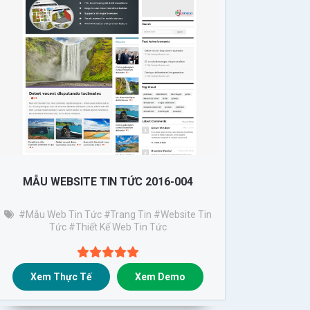
MẪU WEBSITE TIN TỨC 2016-004
#Mẫu Web Tin Tức
#trang Tin
#website Tin
Tức
#thiết Kế Web Tin Tức
Xem Thực Tế
Xem Demo