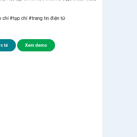
 chí
#tạp chí
#trang tin điện tử
c tế
Xem demo