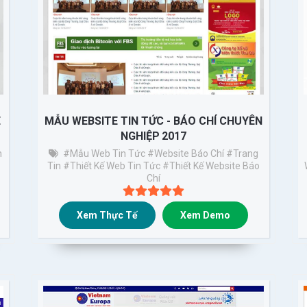
E
MẪU WEBSITE TIN TỨC - BÁO CHÍ CHUYÊN
1
NGHIỆP 2017
n
#Mẫu Web Tin Tức
#website Báo Chí
#trang
Tin
#thiết Kế Web Tin Tức
#thiết Kế Website Báo
Chí
Xem Thực Tế
Xem Demo