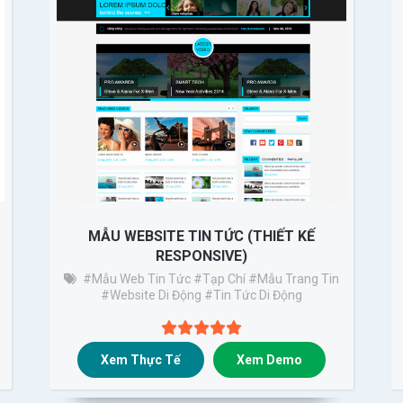
MẪU WEBSITE TIN TỨC (THIẾT KẾ
RESPONSIVE)
#Mẫu Web Tin Tức
#tạp Chí
#mẫu Trang Tin
#website Di Động
#tin Tức Di Động
Xem Thực Tế
Xem Demo