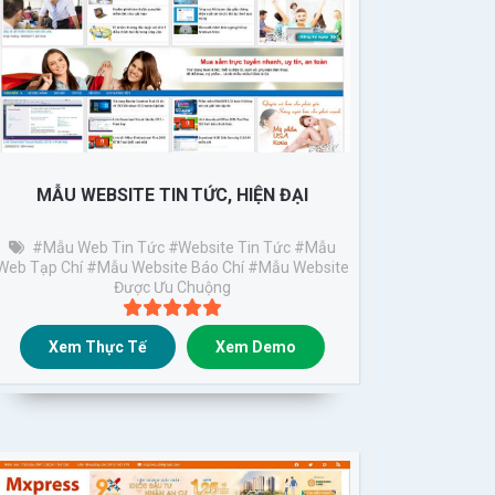
MẪU WEBSITE TIN TỨC, HIỆN ĐẠI
#Mẫu Web Tin Tức
#website Tin Tức
#mẫu
Web Tạp Chí
#mẫu Website Báo Chí
#mẫu Website
Được Ưu Chuộng
Xem Thực Tế
Xem Demo