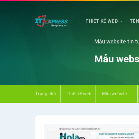
THIẾT KẾ WEB
TÊN
Mẫu website tin t
HOSTING WEB
MÁY CHỦ PHỔ THÔNG
Mẫu websi
Trang chủ
Thiết kế web
Mẫu website