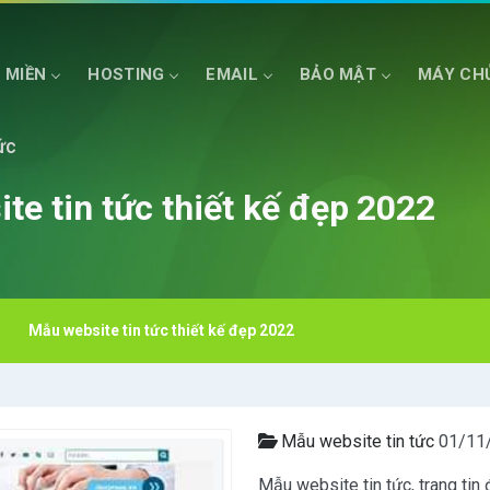
 MIỀN
HOSTING
EMAIL
BẢO MẬT
MÁY CH
ức
HOSTING ASP.NET
SSD CLOUD SERVER
HOSTING NET COR
te tin tức thiết kế đẹp 2022
Mẫu website tin tức thiết kế đẹp 2022
Mẫu website tin tức
01/11
Mẫu website tin tức, trang tin đ