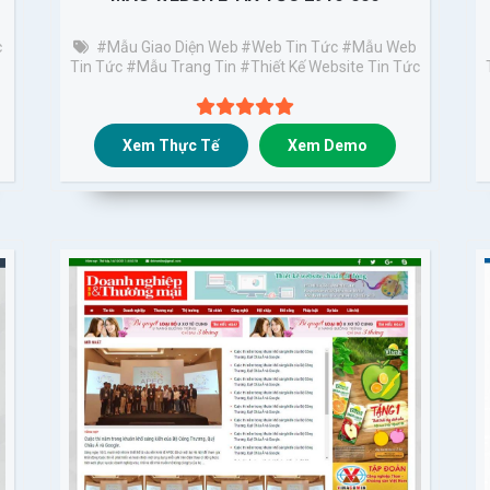
c
#Mẫu Giao Diện Web
#web Tin Tức
#mẫu Web
Tin Tức
#mẫu Trang Tin
#thiết Kế Website Tin Tức
Xem Thực Tế
Xem Demo