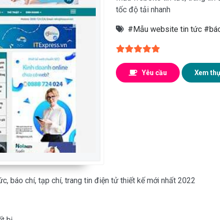
tốc độ tải nhanh
#Mẫu website tin tức
#báo
Yêu cầu
Xem thự
 báo chí, tạp chí, trang tin điện tử thiết kế mới nhất 2022
ị
t bị