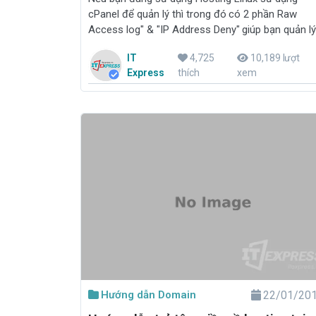
cPanel để quản lý thì trong đó có 2 phần Raw
Access log" & "IP Address Deny" giúp bạn quản l
IP truy cập website và hạn chế website bị tấn cô
IT
4,725
10,189 lượt
ddos.
Express
thích
xem
Hướng dẫn Domain
22/01/20