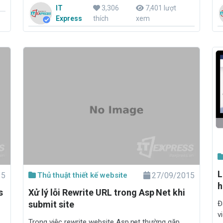
IT
3,306
7,401 lượt
website tốt hơn
Express
thích
xem
L
15
Thủ thuật thiết kế website
27/09/2015
h
s
Xử lý lỗi Rewrite URL trong Asp Net khi
submit site
Đ
v
Trong việc rewrite website Asp.net thường gặp