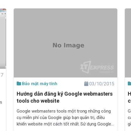
17
Bảo mật máy tính
03/10/2015
Hướng dẫn đăng ký Google webmasters
H
tools cho website
c
Google webmasters tools một trong những công
G
cụ miễn phí của Google giúp bạn quản trị, điều
c
khiển website một cách tốt nhất. Sử dụng Google
g
webmasters tools sẽ giúp bạn quản lý và SEO
k