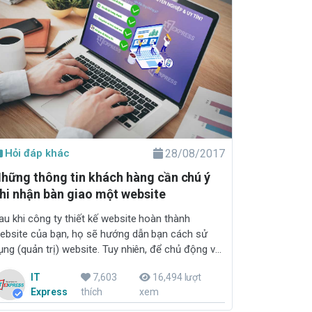
Hỏi đáp khác
28/08/2017
hững thông tin khách hàng cần chú ý
hi nhận bàn giao một website
au khi công ty thiết kế website hoàn thành
ebsite của bạn, họ sẽ hướng dẫn bạn cách sử
ụng (quản trị) website. Tuy nhiên, để chủ động và
ó lợi cho mình sau này, khách hàng cần biết quan
IT
7,603
16,494 lượt
âm tới những vấn đề sau đây.
Express
thích
xem