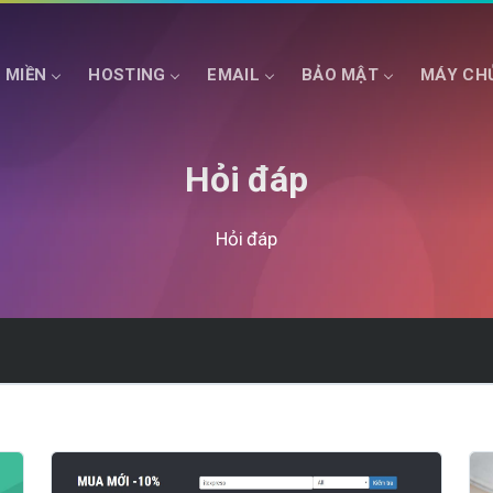
 MIỀN
HOSTING
EMAIL
BẢO MẬT
MÁY CH
Hỏi đáp
HOSTING ASP.NET
SSD CLOUD SERVER
HOSTING NET COR
Hỏi đáp