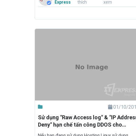
Express
thích
xem
01/10/20
Sử dụng "Raw Access log" & "IP Addres
Deny" hạn chế tấn công DDOS cho
website
Nếu bạn đang sử dụng Hosting Linux sử dụng