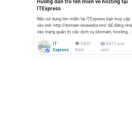
Hướng dẫn trỏ tên miền về hosting tại
ITExpress
Nếu sử dụng tên miền tại ITExpress bạn truy cập
vào link: http://domain.vinawebs.net/ để đăng nh
vào trang quản trị các dịch vụ (domain, hosting,
email...) tại ITExpress
IT
3,835
8,413 lượt
Express
thích
xem