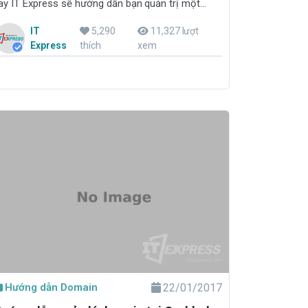
ay IT Express sẽ hướng dẫn bạn quản trị một
ebsite hoạt động hiệu quả
IT
5,290
11,327 lượt
Express
thích
xem
Hướng dẫn Domain
22/01/2017