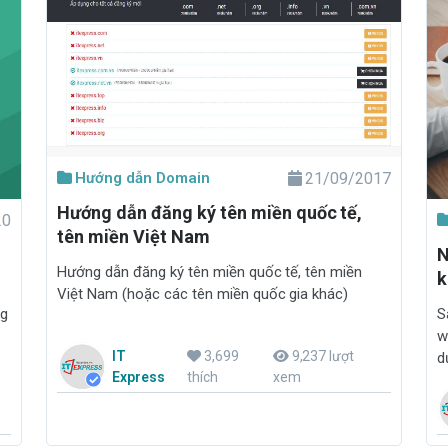
Hướng dẫn Domain
21/09/2017
Hướng dẫn đăng ký tên miền quốc tế,
20
tên miền Việt Nam
N
Hướng dẫn đăng ký tên miền quốc tế, tên miền
k
Việt Nam (hoặc các tên miền quốc gia khác)
S
ng
w
IT
3,699
9,237 lượt
d
Express
thích
xem
c
t