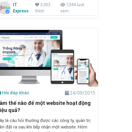
IT
3,303
7,344 lượt
Express
thích
xem
Hỏi đáp khác
24/09/2015
àm thế nào để một website hoạt động
iệu quả?
ây là câu hỏi thường được các công ty, quản trị
iên đặt ra sau khi tiếp nhận một website. Hôm