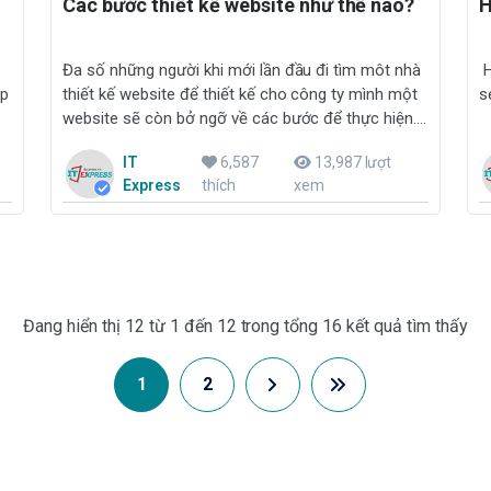
Các bước thiết kế website như thế nào?
H
Đa số những người khi mới lần đầu đi tìm môt nhà
H
ập
thiết kế website để thiết kế cho công ty mình một
s
website sẽ còn bở ngỡ về các bước để thực hiện.
Nếu đó cũng là tâm lý của bạn thì bài viết này tôi
IT
6,587
13,987 lượt
hy vọng giúp bạn hiểu rõ các bước cần làm khi
Express
thích
xem
thiết kế một website
Đang hiển thị 12 từ 1 đến 12 trong tổng 16 kết quả tìm thấy
1
2