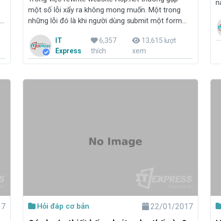
n
một số lỗi xẩy ra không mong muốn. Một trong
w
ý
những lỗi đó là khi người dùng submit một form
ng
nào đó trên site thì URL sẽ sinh ra các parma đã
IT
6,357
13,615 lượt
được rewrite
Express
thích
xem
17
Hỏi đáp cơ bản
22/01/2017