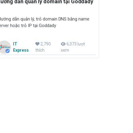
ướng dẫn quản lý domain tại Goddady
ướng dẫn quản lý, trỏ domain DNS bằng name
erver hoặc trỏ IP tại Goddady
IT
2,790
6,373 lượt
Express
thích
xem