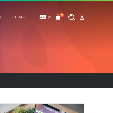
0
Ủ
THÊM
VI
E
MÁY CHỦ RIÊNG
HOSTING WORDPRESS